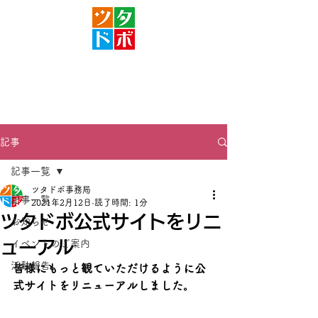
入会する
記事
記事一覧
ツタドボ事務局
記事一覧
2021年2月12日
読了時間: 1分
ツタドボ公式サイトをリニ
お知らせ
ューアル
イベントのご案内
活動報告
皆様にもっと観ていただけるように公
式サイトをリニューアルしました。